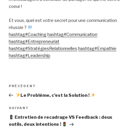
coeur !
Et vous, quel est votre secret pour une communication
réussie ?
hashtag#Coaching
hashtag#Communication
hashtag#Entrepreneuriat
hashtag#StratégiesRelationnelles
hashtag#Empathie
hashtag#Leadership
Navigation
Article
PRÉCÉDENT
de
précédent
Le Problème, c’est la Solution !
l’article
Article
SUIVANT
suivant
Entretien de recadrage VS Feedback : deux
outils, deux intentions !