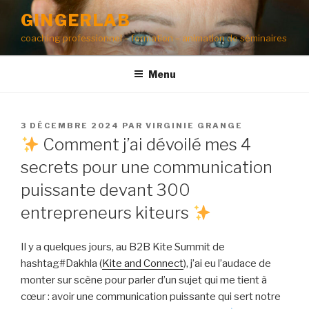
Aller
GINGERLAB
au
coaching professionnel – formation – animation de séminaires
contenu
principal
Menu
PUBLIÉ
3 DÉCEMBRE 2024
PAR
VIRGINIE GRANGE
LE
Comment j’ai dévoilé mes 4
secrets pour une communication
puissante devant 300
entrepreneurs kiteurs
Il y a quelques jours, au B2B Kite Summit de
hashtag#Dakhla (
Kite and Connect
), j’ai eu l’audace de
monter sur scène pour parler d’un sujet qui me tient à
cœur : avoir une communication puissante qui sert notre