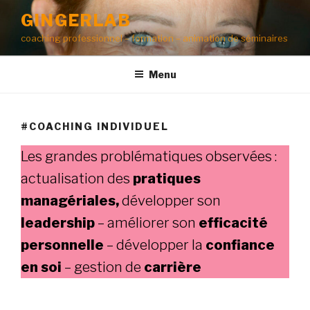
Aller
GINGERLAB
au
coaching professionnel – formation – animation de séminaires
contenu
principal
Menu
#COACHING INDIVIDUEL
Les grandes problématiques observées :
actualisation des
pratiques
managériales,
développer son
leadership
– améliorer son
efficacité
personnelle
– développer la
confiance
en soi
– gestion de
carrière